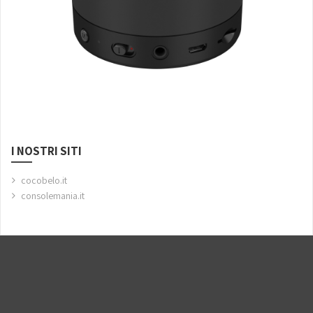
I NOSTRI SITI
cocobelo.it
consolemania.it