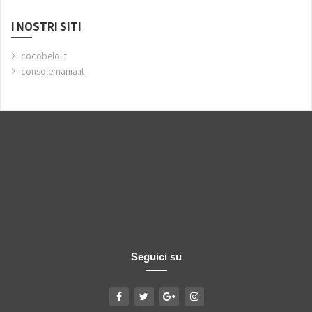
I NOSTRI SITI
cocobelo.it
consolemania.it
Seguici su