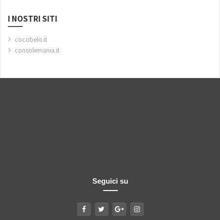
I NOSTRI SITI
cocobelo.it
consolemania.it
Seguici su