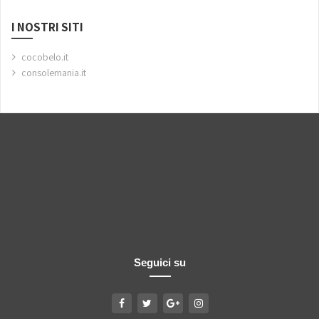
I NOSTRI SITI
cocobelo.it
consolemania.it
Seguici su