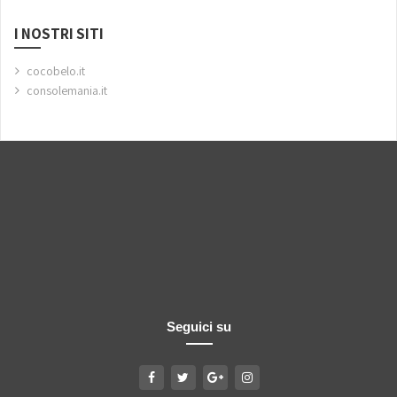
I NOSTRI SITI
cocobelo.it
consolemania.it
Seguici su