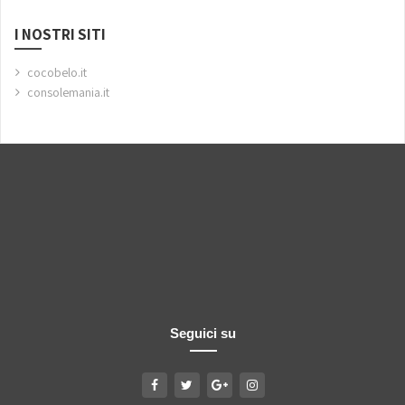
I NOSTRI SITI
cocobelo.it
consolemania.it
Seguici su