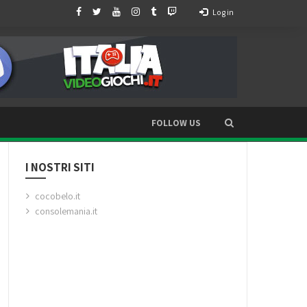
Log in
FOLLOW US
I NOSTRI SITI
cocobelo.it
consolemania.it