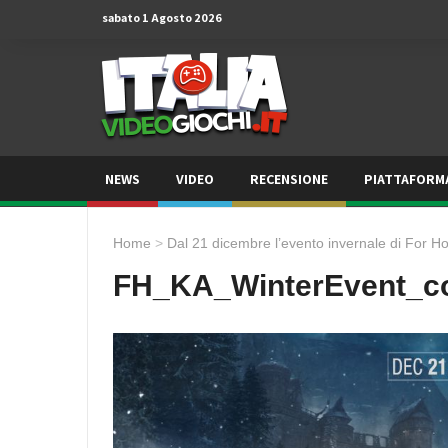
sabato 1 Agosto 2026
NEWS
VIDEO
RECENSIONE
PIATTAFORM
Home
>
Dal 21 dicembre l’evento invernale di For Ho
FH_KA_WinterEvent_c