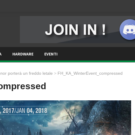
A
HARDWARE
EVENTI
nor porterà un freddo letale
>
FH_KA_WinterEvent_compressed
ompressed