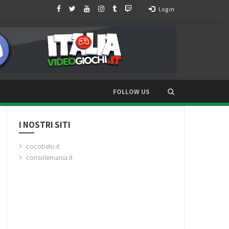
Log in
FOLLOW US
I NOSTRI SITI
cocobelo.it
consolemania.it