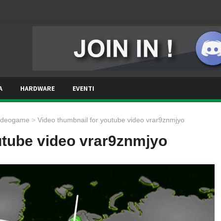
A
HARDWARE
EVENTI
Videogame
>
Video thumbnail for youtube video vrar9znmjyo
utube video vrar9znmjyo