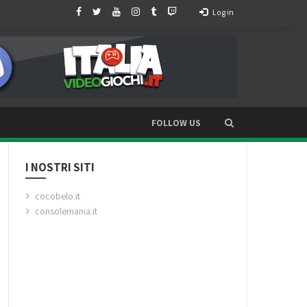
Log in
FOLLOW US
I NOSTRI SITI
cocobelo.it
consolemania.it