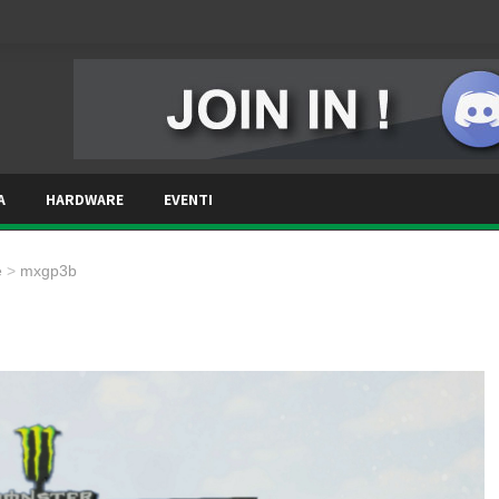
A
HARDWARE
EVENTI
e
>
mxgp3b