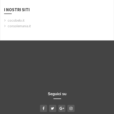
I NOSTRI SITI
cocobelo.it
consolemania.it
Seguici su