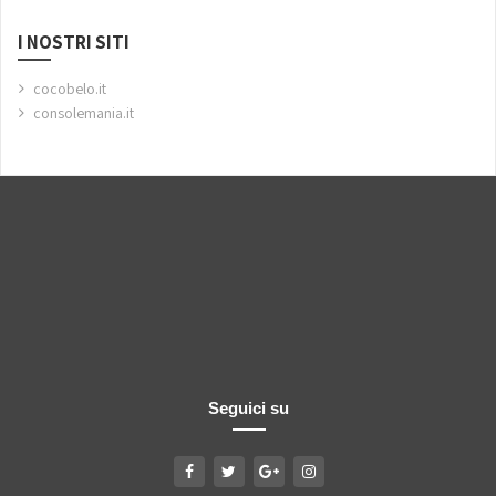
I NOSTRI SITI
cocobelo.it
consolemania.it
Seguici su