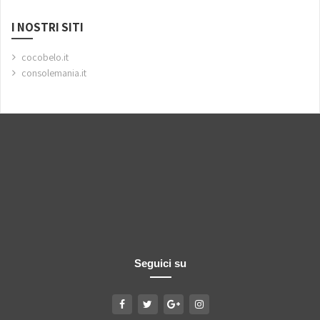
I NOSTRI SITI
cocobelo.it
consolemania.it
Seguici su