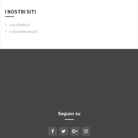
I NOSTRI SITI
cocobelo.it
consolemania.it
Seguici su