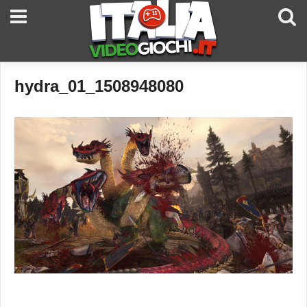
hydra_01_1508948080