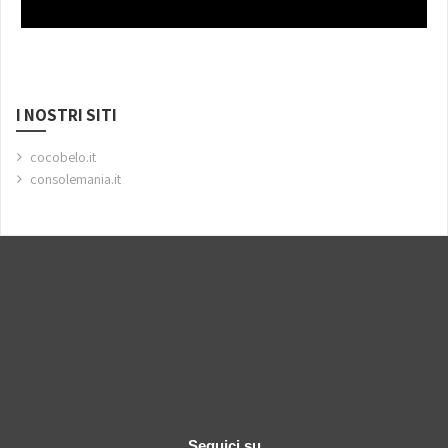
I NOSTRI SITI
cocobelo.it
consolemania.it
Seguici su