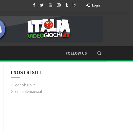
Log in
FOLLOW US
I NOSTRI SITI
cocobelo.it
consolemania.it