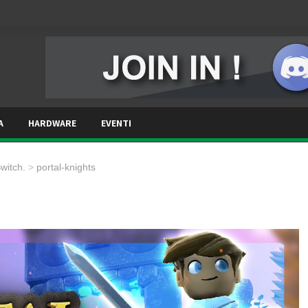
A
HARDWARE
EVENTI
witch.
>
portal-knights