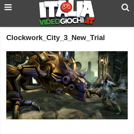
Clockwork_City_3_New_Trial