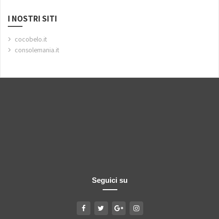
I NOSTRI SITI
cocobelo.it
consolemania.it
Seguici su