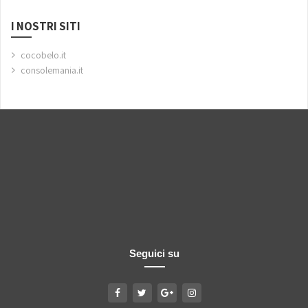
I NOSTRI SITI
cocobelo.it
consolemania.it
Seguici su