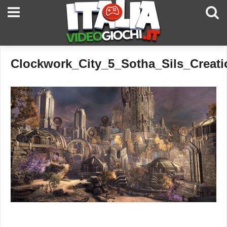
Clockwork_City_5_Sotha_Sils_Creati