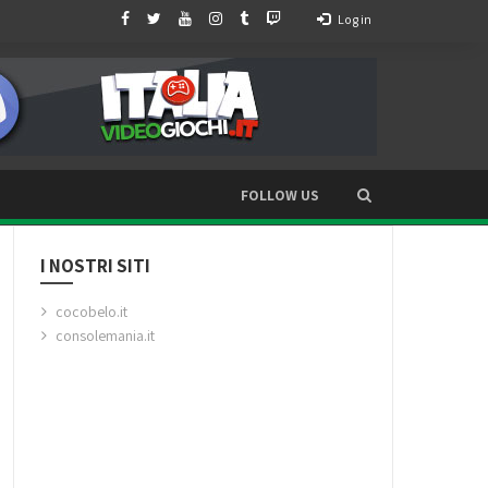
Log in
FOLLOW US
I NOSTRI SITI
cocobelo.it
consolemania.it