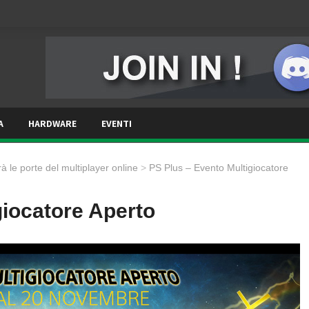
A
HARDWARE
EVENTI
à le porte del multiplayer online
>
PS Plus – Evento Multigiocatore
giocatore Aperto