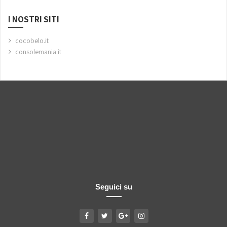
I NOSTRI SITI
cocobelo.it
consolemania.it
Seguici su