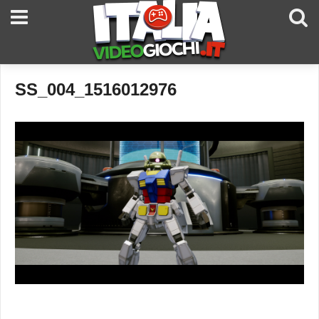
SS_004_1516012976