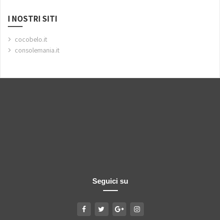
I NOSTRI SITI
cocobelo.it
consolemania.it
Seguici su