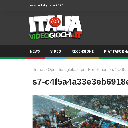
sabato 1 Agosto 2026
NEWS
VIDEO
RECENSIONE
PIATTAFORM
Home
>
Open test globale per For Honor.
>
s7-c4f5
s7-c4f5a4a33e3eb6918