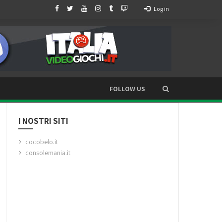
Log in
FOLLOW US
I NOSTRI SITI
cocobelo.it
consolemania.it