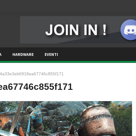
A
HARDWARE
EVENTI
a4a33e3eb6918ea67746c855f171
ea67746c855f171