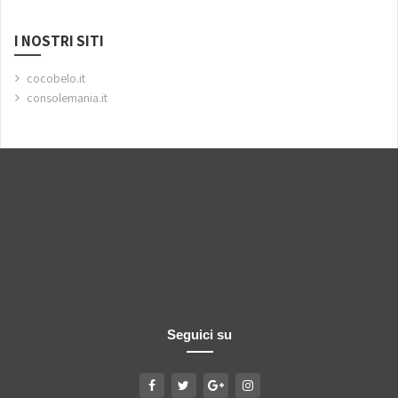
I NOSTRI SITI
cocobelo.it
consolemania.it
Seguici su