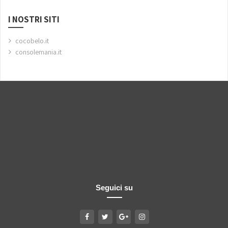
I NOSTRI SITI
cocobelo.it
consolemania.it
Seguici su