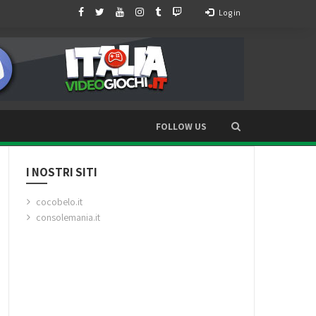
Log in
FOLLOW US
I NOSTRI SITI
cocobelo.it
consolemania.it