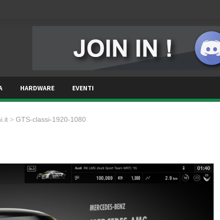
A
HARDWARE
EVENTI
.it
>
GTS-classi-1920-1080