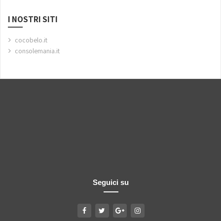
I NOSTRI SITI
cocobelo.it
consolemania.it
Seguici su