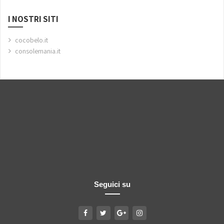
I NOSTRI SITI
cocobelo.it
consolemania.it
Seguici su