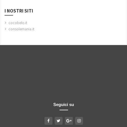
I NOSTRI SITI
cocobelo.it
consolemania.it
Seguici su