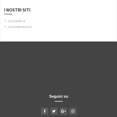
I NOSTRI SITI
cocobelo.it
consolemania.it
Seguici su