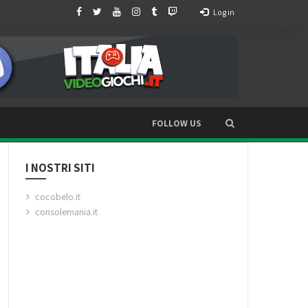
Log in
FOLLOW US
I NOSTRI SITI
cocobelo.it
consolemania.it