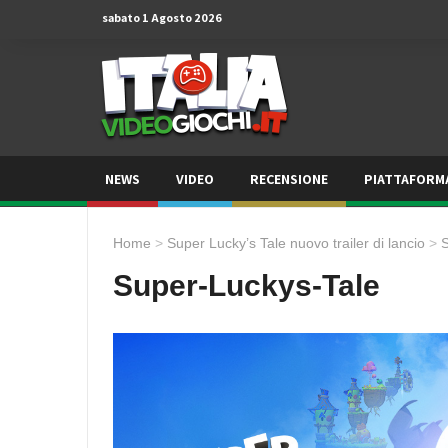
sabato 1 Agosto 2026
NEWS
VIDEO
RECENSIONE
PIATTAFORM
Home
>
Super Lucky’s Tale nuovo trailer di lancio
>
S
Super-Luckys-Tale