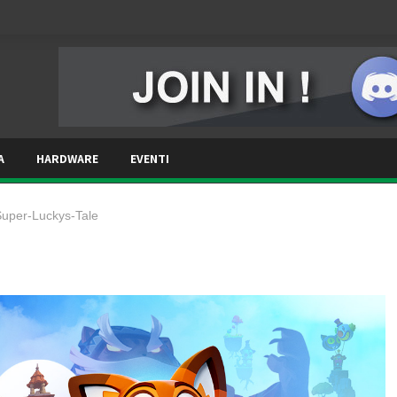
A
HARDWARE
EVENTI
uper-Luckys-Tale