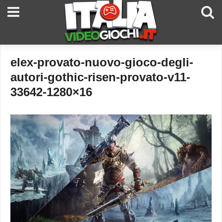
elex-provato-nuovo-gioco-degli-
autori-gothic-risen-provato-v11-
33642-1280×16