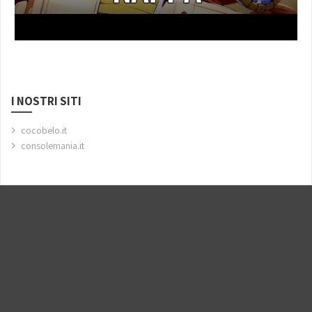
I NOSTRI SITI
cocobelo.it
consolemania.it