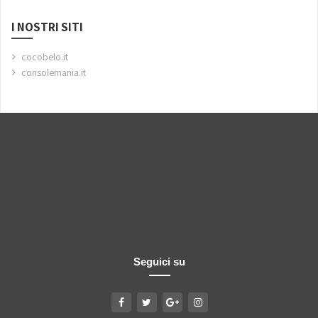
I NOSTRI SITI
cocobelo.it
consolemania.it
Seguici su