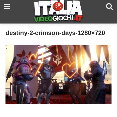
destiny-2-crimson-days-1280×720