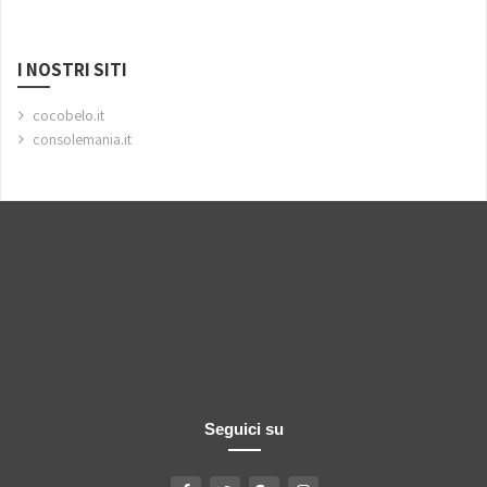
I NOSTRI SITI
cocobelo.it
consolemania.it
Seguici su