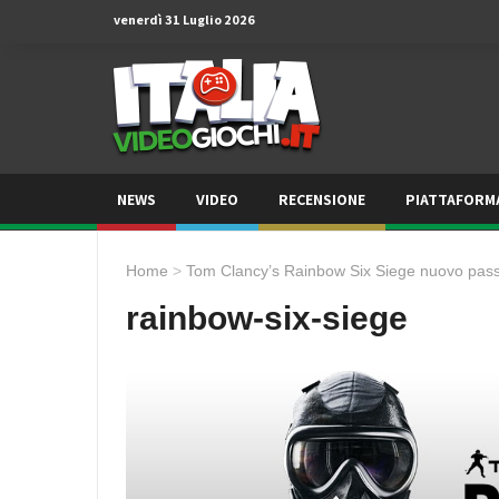
venerdì 31 Luglio 2026
NEWS
VIDEO
RECENSIONE
PIATTAFORM
Home
>
Tom Clancy’s Rainbow Six Siege nuovo pass 
rainbow-six-siege