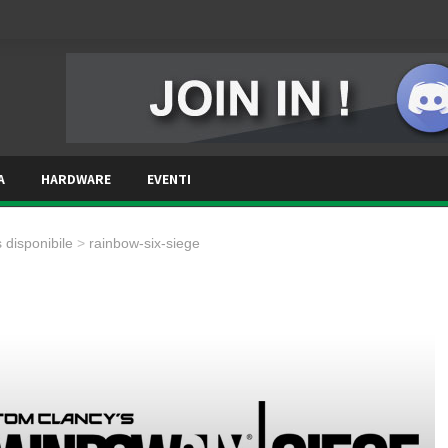
A
HARDWARE
EVENTI
disponibile
>
rainbow-six-siege