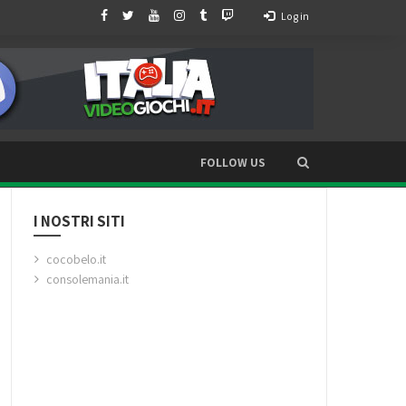
Log in
FOLLOW US
I NOSTRI SITI
cocobelo.it
consolemania.it