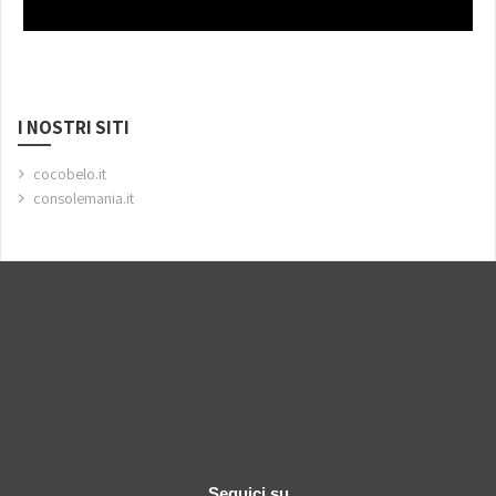
I NOSTRI SITI
cocobelo.it
consolemania.it
Seguici su