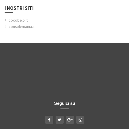
I NOSTRI SITI
cocobelo.it
consolemania.it
Seguici su