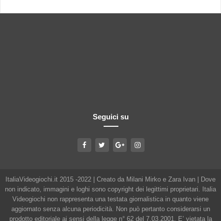
Seguici su
ItaliaVideogiochi.it 2015 -2022 | Creato da Milani Mirko e Zara Ivan | Dove
non indicato, immagini e loghi sono copyright dei legittimi proprietari. Italia
Videogiochi non rappresenta una testata giornalistica in quanto viene
aggiornato senza alcuna periodicità. Non può pertanto considerarsi un
prodotto editoriale ai sensi della legge n° 62 del 7.03.2001. E’ vietata la